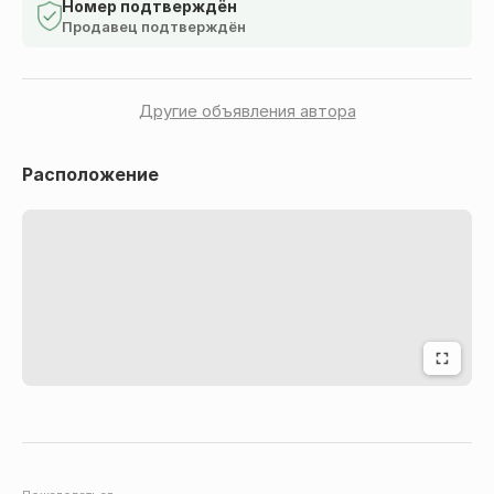
Легко клеится на любые поверхности
Номер подтверждён
Продавец подтверждён
Защищает поверхность от внешних повреждений
(пыли, скол, царапин, ударов камней, перепадов
температуры
Другие объявления автора
Карбоновую пленку при желании можно легко снять, а
Расположение
лакокрасочное покрытие останется целым и
невредимым.
Простота нанесения на поверхность
Viber : 0962088784
Telegram : 0962088784
Смотрите остальные МОИ обьявления может еще
что-то заинтересует
Оплата по полной оплате или частичной .Отправлю
Новой почтой , УкрПочтой, Мист Экспресс (Meest