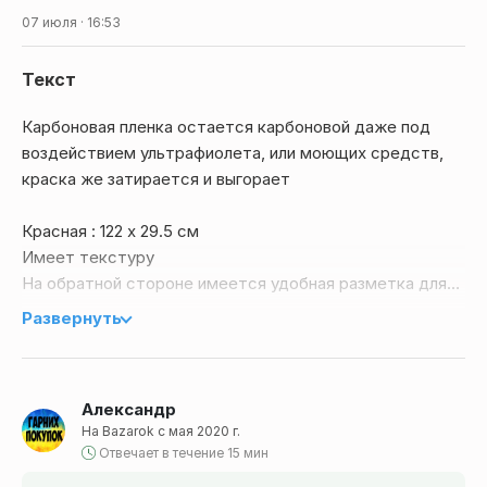
07 июля · 16:53
Текст
Карбоновая пленка остается карбоновой даже под
воздействием ультрафиолета, или моющих средств,
краска же затирается и выгорает
Красная : 122 х 29.5 см
Имеет текстуру
На обратной стороне имеется удобная разметка для
ровного отрезания
Развернуть
Карбоновая пленка подходит как для обтяжки
автомобиля, так и для оклейки его отдельных
Александр
элементов: зеркал, спойлера, дверных ручек,
На Bazarok с мая 2020 г.
приборов, телефонов
Отвечает в течение 15 мин
Подходит для внутренней и внешней наклейки