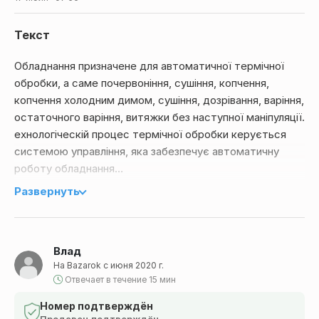
Текст
Обладнання призначене для автоматичної термічної
обробки, а саме почервоніння, сушіння, копчення,
копчення холодним димом, сушіння, дозрівання, варіння,
остаточного варіння, витяжки без наступної маніпуляції.
ехнологіческій процес термічної обробки керується
системою управління, яка забезпечує автоматичну
роботу обладнання
Система управління забезпечує складання різних
Развернуть
програм технологічного процесу термічної обробки
виробів.
Камери призначені для копчення виробів з м'яса, птиці,
Влад
риби та молочних виробів
На Bazarok с июня 2020 г.
Потужна конструкція забезпечує досконалу ізоляцію та
Отвечает в течение 15 мин
тривалий термін служби
Теплове джерело термокамери, згідно з вимогами
Номер подтверждён