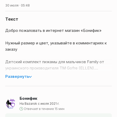
30 июля · 05:48
Текст
Добро пожаловать в интернет магазин «Бонифик»
Нужный размер и цвет, указывайте в комментариях к
заказу
Детский комплект пижамы для мальчиков Family от
украинского производителя ТМ Gofre (ELLEN).
Развернуть
Комплект пижамы из качественного хлопка, состоит из
кофты и штанов.
Бонифик
Кофты с длинным рукавом, круглым вырезом для горла,
На Bazarok с июля 2021 г.
красного цвета и украшен новогодним рисунком.
Отвечает в течение 15 мин