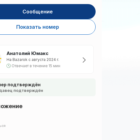
Сообщение
Показать номер
Анатолий Юмакс
На Bazarok с августа 2024 г.
Отвечает в течение 15 мин
ер подтверждён
давец подтверждён
ложение
ься