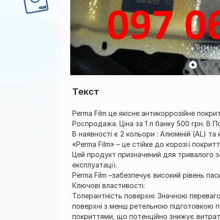
Текст
Perma Film це якісне антикоррозійне покри
Роспродажа. Ціна за 1 л банку 500 грн. В П
В наявності є 2 кольори : Алюміній (AL) та 
«Perma Film» – це стійке до корозії покри
Цей продукт призначений для тривалого за
експлуатації.
Perma Film –забезпечує високий рівень паси
Ключові властивості:
Толерантність поверхні: Значною переваго
поверхні з менш ретельною підготовкою 
покриттями, що потенційно знижує витра