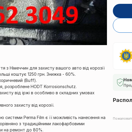
ття з Німеччин для захисту вашого авто від корозії
ольші коштує 1250 грн. Знижка - 60%.
Ном
коричневий (Buff).
Про
ття, розроблене HODT Korrosionschutz.
хисту від іржі в особливо в складних умовах
Распо
вного захисту від корозії.
ю системи Perma Film є її можливість нанесення на
Пожаловат
порівняно з традиційними лакофарбовими
ти на ремонт до 80%.