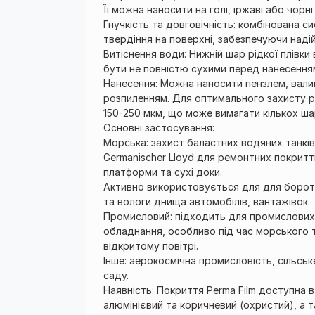
Її можна наносити на голі, іржаві або чорн
Гнучкість та довговічність: комбінована 
твердіння на поверхні, забезпечуючи надій
Витіснення води: Нижній шар рідкої плівки
бути не повністю сухими перед нанесення
Нанесення: Можна наносити пензлем, вал
розпиленням. Для оптимального захисту 
150-250 мкм, що може вимагати кількох ша
Основні застосування:
Морська: захист баластних водяних танків
Germanischer Lloyd для ремонтних покритт
платформи та сухі доки.
Активно використовується для для бороть
та вологи днища автомобілів, вантажівок.
Промисловий: підходить для промислових 
обладнання, особливо під час морського 
відкритому повітрі.
Інше: аерокосмічна промисловість, сільсь
саду.
Наявність: Покриття Perma Film доступна 
алюмінієвий та коричневий (охристий), а т