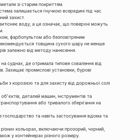
і метали зі старим покриттям.
система залишається гнучкою всередині під час
ний захист.
 витісняє воду, а це означає, що поверхні можуть
м.
иком, фарбопультом або безповітряним
рекомендується товщина сухого шару не менше
рів залежно від методу нанесення.
 на суднах, де отримала типове схвалення від
ів. Захищає промислові установки, бурові
би з корозією та для захисту від дорожньої солі
об'єктів, деталей машин, інструментів та
транспортування або тривалого зберігання на
ке господарство та навіть застосування вдома та
1/8
в різних кольорах, включаючи прозорий, чорний,
акож у контейнерах різного розміру.