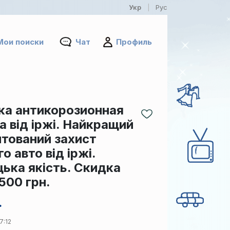
Укр
Рус
|
Мои поиски
Чат
Профиль
ка антикорозионная
 від іржі. Найкращий
нтований захист
о авто від іржі.
цька якість. Скидка
500 грн.
.
7:12