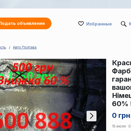
Подать объявление
Избранные
асть
Авто Полтава
Крас
Фарба
гара
вашог
Німе
60% 
0 грн
15 июля · 0