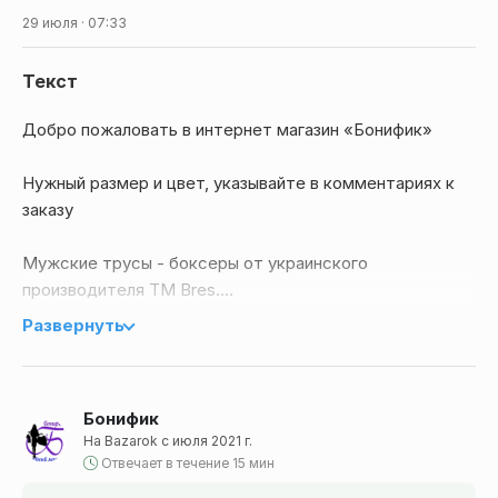
29 июля · 07:33
Текст
Добро пожаловать в интернет магазин «Бонифик»
Нужный размер и цвет, указывайте в комментариях к
заказу
Мужские трусы - боксеры от украинского
производителя ТМ Bres.
Развернуть
Боксеры изготовлены из легкого и дышащего, приятный
к телу хлопкового полотна с добавлением эластановой
нити.
Бонифик
На Bazarok с июля 2021 г.
Модель трусов выполнена в ярком голубом цвете с
Отвечает в течение 15 мин
веселым принтом мультяшных акул — идеальный выбор