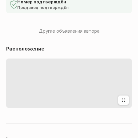
для тех, кто ценит комфорт и любит выделяться даже
Номер подтверждён
Продавец подтверждён
в деталях.
Эффектный принт с забавными акулами — добавит
настроения с самого утра. Свободный крой не
Другие объявления автора
сковывает движений, идеально подходит для сна и
отдыха.
Расположение
Эластичный пояс с фирменным логотипом BRES —
мягкий, но надежно фиксируется. Отличный выбор как
для повседневной носки, так и в качестве необычного
подарка с юмором.
Состав: 95% хлопок, 5% эластан
Размер: S, M, L, XL, XXL, XXXL
Цвет: голубой