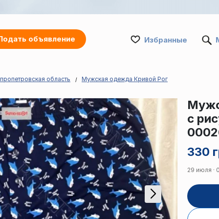
Подать объявление
Избранные
пропетровская область
Мужская одежда Кривой Рог
Мужс
с ри
0002
330 г
29 июля · 