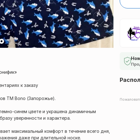
Ном
Про
онифик»
Распо
ентариях к заказу
ов ТМ Bono (Запорожье).
Пожаловат
темно-синем цвете и украшена динамичным
бразу уверенности и характера.
ивает максимальный комфорт в течение всего дня,
ражения даже при длительной носке.