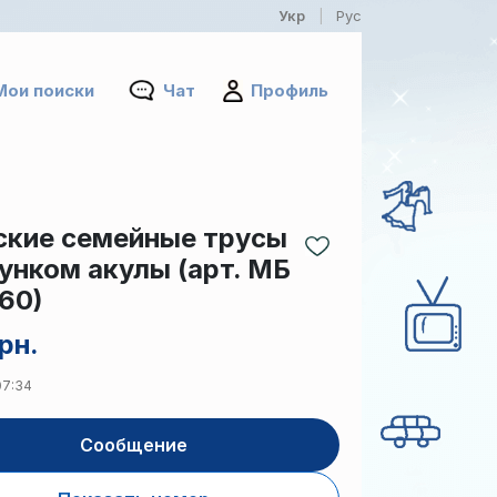
Укр
Рус
|
Мои поиски
Чат
Профиль
кие семейные трусы
сунком акулы (арт. МБ
60)
рн.
07:34
Сообщение