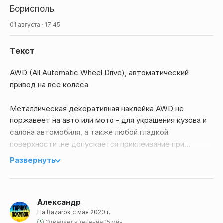
Борисполь
01 августа · 17:45
Текст
AWD (All Automatic Wheel Drive), автоматический
привод на все колеса
Металлическая декоративная наклейка AWD не
поржавеет на авто или мото - для украшения кузова и
салона автомобиля, а также любой гладкой
поверхности .не допускается приклеивание при
температуре ниже 10 С.
Развернуть
Поверхность на которую будете клеить необходимо
вымыть, очистить от жирных следов , пыли и вытереть
насухо
Александр
На Bazarok с мая 2020 г.
Характеристики
Отвечает в течение 15 мин