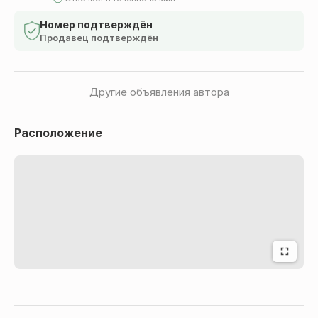
Цвет : Красный, Черный, Серебро
Ширина : 9.4 см
Номер подтверждён
Продавец подтверждён
Высота : 1.5 см
Толщина : 5 мм (с учета двух стороннего скотча)
Материал : Металл ( не магнитится )
Другие объявления автора
Постараюсь отправить как документ ,так дешевле
будет
Расположение
Идеально подходит что-бы скрыть царапины и
украсить вашу машину
Viber : 0962088784
Telegram : 0962088784
Смотрите остальные МОИ обьявления может еще
что-то заинтересует
Оплата по полной оплате или частичной .Отправлю
Новой почтой , УкрПочтой, Мист Экспресс (Meest