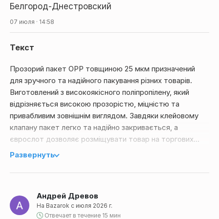
Белгород-Днестровский
07 июля · 14:58
Текст
Прозорий пакет OPP товщиною 25 мкм призначений
для зручного та надійного пакування різних товарів.
Виготовлений з високоякісного поліпропілену, який
відрізняється високою прозорістю, міцністю та
привабливим зовнішнім виглядом. Завдяки клейовому
клапану пакет легко та надійно закривається, а
єврослот дозволяє розміщувати товар на торгових
стендах та вітринах.
Развернуть
Підходить для пакування аксесуарів, канцелярських
товарів, біжутерії, сувенірів, текстильної продукції,
Андрей Древов
косметики, запасних частин, виробів ручної роботи та
На Bazarok с июля 2026 г.
інших товарів невеликого розміру.
Отвечает в течение 15 мин