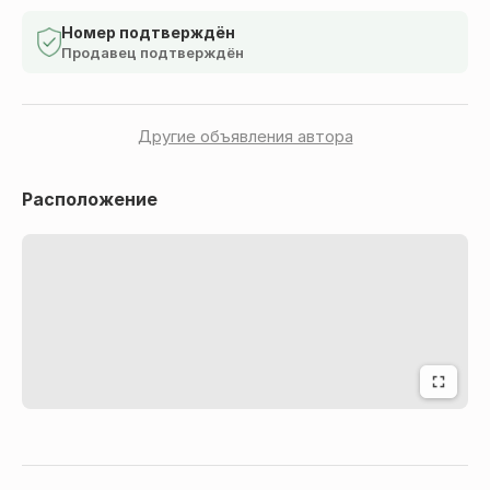
Переваги:
Номер подтверждён
Продавец подтверждён
Висока прозорість матеріалу.
Товщина 25 мкм.
Розмір: 50×210+30 мм.
Другие объявления автора
Клейовий клапан для надійного закриття.
Єврослот для зручного розміщення на торгових гачках.
Расположение
Захищає продукцію від пилу, вологи та забруднень.
Акуратний вигляд упаковки.
Підходить для фасування, зберігання та продажу різних
товарів.