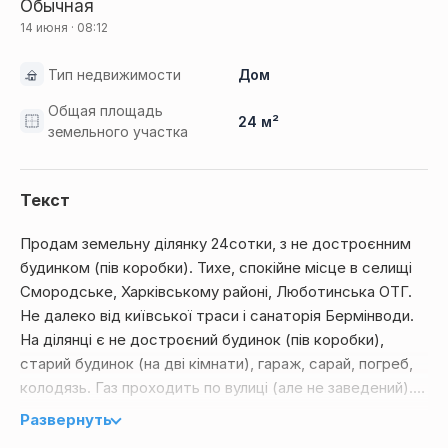
Обычная
14 июня · 08:12
Тип недвижимости
Дом
Общая площадь
24 м²
земельного участка
Текст
Продам земельну ділянку 24сотки, з не достроєнним
будинком (пів коробки). Тихе, спокійне місце в селищі
Смородське, Харківському районі, Люботинська ОТГ.
Не далеко від київської траси і санаторія Бермінводи.
На ділянці є не достроєний будинок (пів коробки),
старий будинок (на дві кімнати), гараж, сарай, погреб,
колодязь. Газ проходить по вулиці (але не заведений).
Подробиці за телефоном 0502781523 Віталій
Развернуть