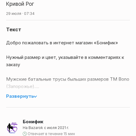
Кривой Рог
29 июля · 07:34
Текст
Добро пожаловать в интернет магазин «Бонифик»
Нужный размер и цвет, указывайте в комментариях к
заказу
Мужские батальные трусы быльших размеров ТМ Bono
(Запорожье).
Развернуть
Модель выполнена в универсальном сером цвете и
украшена современным абстрактным рисунком с
геометрическими элементами и надписями, что
Бонифик
придает изделию актуальный и лаконичный вид.
На Bazarok с июля 2021 г.
Отвечает в течение 15 мин