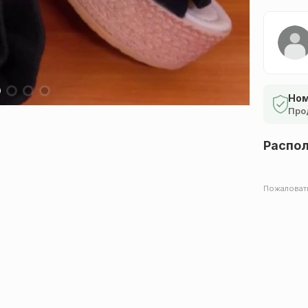
Ном
Про
Распо
Пожаловат