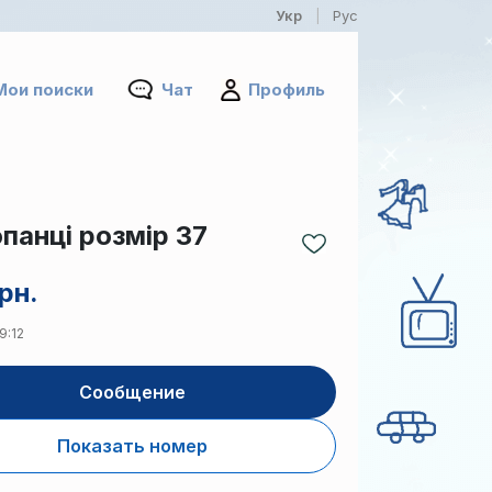
Укр
Рус
|
Мои поиски
Чат
Профиль
панці розмір 37
рн.
9:12
Сообщение
Показать номер