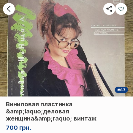
1/3
Виниловая пластинка
&amp;laquo;деловая
женщина&amp;raquo; винтаж
700 грн.