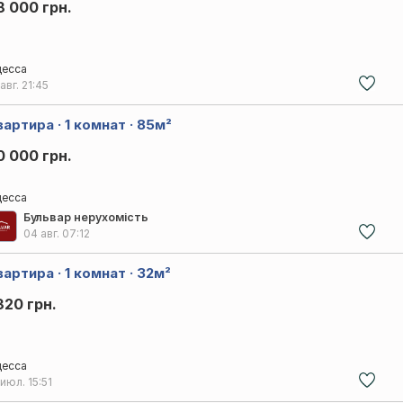
8 000 грн.
есса
 авг.
21:45
артира · 1 комнат · 85м²
0 000 грн.
есса
Бульвар нерухомість
04 авг.
07:12
артира · 1 комнат · 32м²
320 грн.
есса
 июл.
15:51