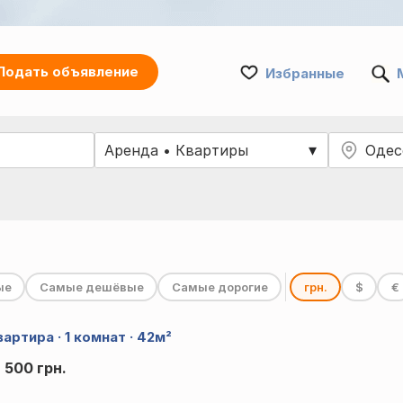
Подать объявление
Избранные
ые
Самые дешёвые
Самые дорогие
грн.
$
€
артира · 1 комнат · 42м²
9 500 грн.