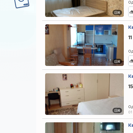
Од
6
Кв
11
Од
6
К
1
Од
6
01
Кв