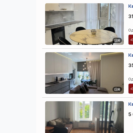
Кв
31
Од
6
К
3
Од
6
Кв
5