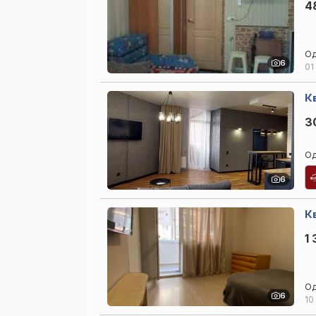
4
Од
6
01
Кв
3
Од
6
Кв
1 
Од
6
10