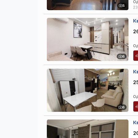
Од
5
23
К
2
Од
6
К
2
Од
6
К
2