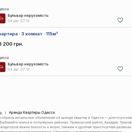
есса
Бульвар нерухомість
04 авг.
07:12
артира · 3 комнат · 115м²
3 200 грн.
есса
Бульвар нерухомість
04 авг.
07:12
ть
Аренда Квартиры Одесса
ь собраны актуальные объявления об аренде квартир в Одессе — долгосрочна
 Выбирайте жильё в популярных районах: Приморский район, Аркадия, Таиров
рендаторов важна близость к морю, пляжам и удобная транспортная развязка.
 площади и другим параметрам. Свяжитесь с арендодателем напрямую и