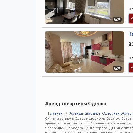
Од
6
Кв
3
Од
6
Аренда квартиры Одесса
Главная
Аренда Квартиры Одесская облас
Снять квартиру в Одессе удобно на Bazarok. Здес
аренда и посуточно, от собственников и агентств.
Черёмушки, Слободка, центр города. Для многих а
Используйте фильтры по цене, количеству комнат,