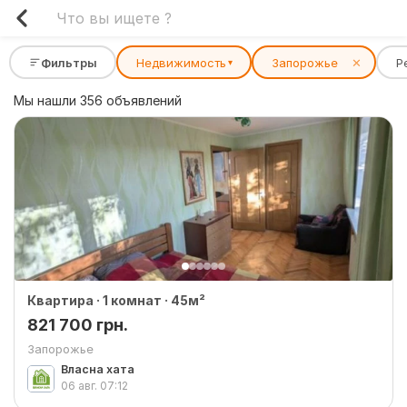
Фильтры
Недвижимость
Запорожье
✕
Р
▾
Мы нашли 356 объявлений
Квартира · 1 комнат · 45м²
821 700 грн.
Запорожье
Власна хата
06 авг.
07:12