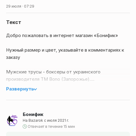
29 июля · 07:29
Текст
Добро пожаловать в интернет магазин «Бонифик»
Нужный размер и цвет, указывайте в комментариях к
заказу
Мужские трусы - боксеры от украинского
производителя ТМ Bono (Запорожье).
Развернуть
Изделие изготовлено из качественного хлопка черного
цвета с добавлением эластановой нити.
Бонифик
Модель украшена принтом звезд. Комфортно
На Bazarok с июля 2021 г.
прилегает к телу, отлично впитывает влагу и
Отвечает в течение 15 мин
пропускают воздух.