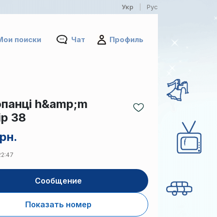
Укр
Рус
|
Мои поиски
Чат
Профиль
панці h&amp;m
ір 38
рн.
22:47
Сообщение
Показать номер