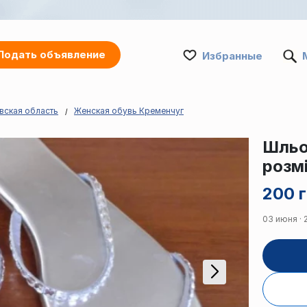
Подать объявление
Избранные
вская область
Женская обувь Кременчуг
Шльо
розм
200 г
03 июня · 