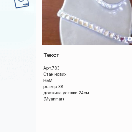
Текст
Арт.783
Стан нових
H&M
розмір 38
довжина устілки 24см.
(Myanmar)