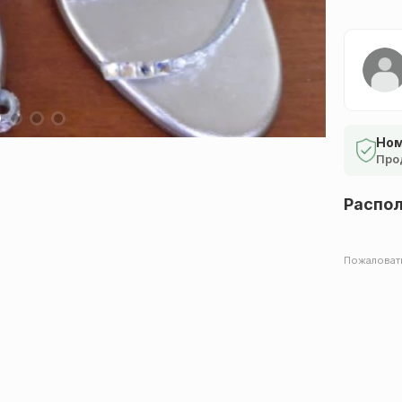
Ном
Про
Распо
Пожаловат